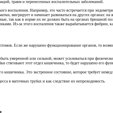
раций, травм и перенесенных воспалительных заболеваний.
ого воспаления. Например, это часто встречается при эндометри
матки, мигрирует и начинает развиваться на других органах: на
ые, так как в норме их не должно быть на органах брюшной поло
ками. Из-за этого воспаления также вырабатывается фибрин, ка
имптомов. Если же нарушено функционирование органов, то во
 быть умеренной или сильной, может усиливаться при физическо
и стягивают этот отдел кишечника, то будет нарушено его функ
го кишечника. Это экстренное состояние, которое требует неме
цесса в маточных трубах и как следствие их непроходимость.