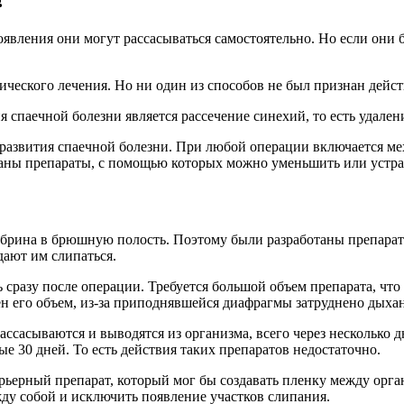
?
явления они могут рассасываться самостоятельно. Но если они б
ческого лечения. Но ни один из способов не был признан дейст
паечной болезни является рассечение синехий, то есть удален
о развития спаечной болезни. При любой операции включается м
аны препараты, с помощью которых можно уменьшить или устра
фибрина в брюшную полость. Поэтому были разработаны препара
дают им слипаться.
сразу после операции. Требуется большой объем препарата, что
ен его объем, из-за приподнявшейся диафрагмы затруднено дыха
ссасываются и выводятся из организма, всего через несколько д
е 30 дней. То есть действия таких препаратов недостаточно.
арьерный препарат, который мог бы создавать пленку между орг
ду собой и исключить появление участков слипания.