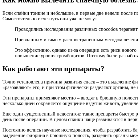
Как можно вылечить спаечную болезнь
Если спайки тонкие и небольшие, в первые две недели после по
Самостоятельно исчезнуть они уже не могут.
Проводились исследования различных способов терапевти
Признанным и самым распространенным методом лечения с
Это эффективно, однако из-за операции есть риск новог
повышение уровня тромбоцитов. Поэтому были разработ
Как работают эти препараты?
Точно установлена причина развития спаек – это выделение 
«разбавляют­» его, и при этом физически разделяют органы, не 
Эти препараты применяют местно – вводят в брюшную полость 
несколько дней сохраняется ощущение вздутия живота, увелич
Еще один существенный недостаток: такие препараты быстро ра
день после операции. В целом спайки чаще развиваются в первы
Постоянно велись научные исследования, чтобы разработать б
выделение фибрина в брюшную полость, разделить органы меж