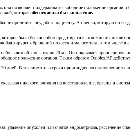
, она позволяет поддерживать свободное положение органов и 
енкой, которая
обеспечивала бы скольжение.
бы не причинять неудобств пациенту. А пленка, которую он созд
 которое было бы способно предотвратить осложнения после опер
юбая хирургия брюшной полости и малого таза, в том числе в а
 небольшом объеме – около 20 мл. Он покрывает прооперированн
ободное положение органов. Таким образом Oxiplex/AP действуе
 30 дней. В течение этого срока происходит восстановление тка
 оказывая никакого влияния на восстановление, органы и систе
а: удаление опухолей или очагов эндометриоза, рассечение спае