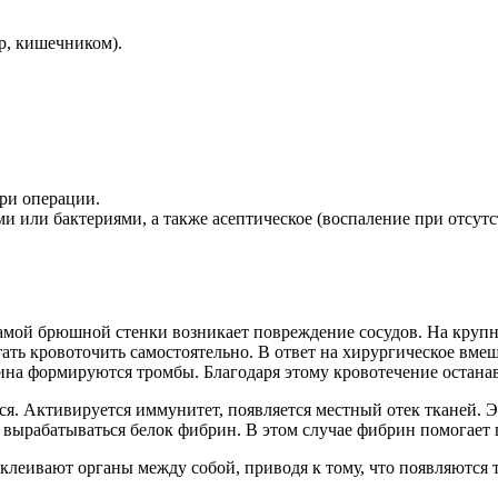
р, кишечником).
ри операции.
и или бактериями, а также асептическое (воспаление при отсутс
амой брюшной стенки возникает повреждение сосудов. На круп
ать кровоточить самостоятельно. В ответ на хирургическое вмеш
на формируются тромбы. Благодаря этому кровотечение останав
ся. Активируется иммунитет, появляется местный отек тканей. Э
т вырабатываться белок фибрин. В этом случае фибрин помогает
леивают органы между собой, приводя к тому, что появляются т