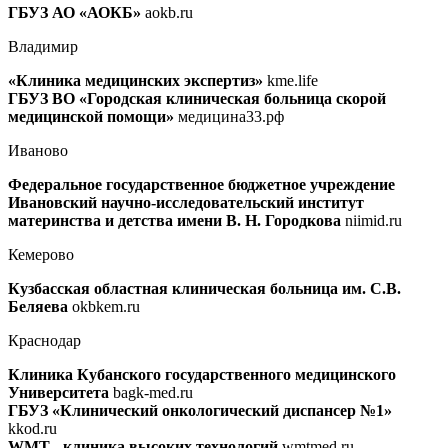
ГБУЗ АО «АОКБ»
aokb.ru
Владимир
«Клиника медицинских экспертиз»
kme.life
ГБУЗ ВО «Городская клиническая больница скорой
медицинской помощи»
медицина33.рф
Иваново
Федеральное государственное бюджетное учреждение
Ивановский научно-исследовательский институт
материнства и детства имени В. Н. Городкова
niimid.ru
Кемерово
Кузбасская областная клиническая больница им. С.В.
Беляева
okbkem.ru
Краснодар
Клиника Кубанского государственного медицинского
Университета
bagk-med.ru
ГБУЗ «Клинический онкологический диспансер №1»
kkod.ru
WMT - клиника высоких технологий
wmtmed.ru