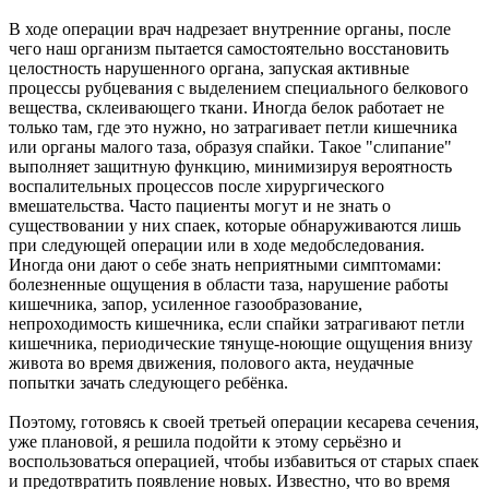
В ходе операции врач надрезает внутренние органы, после
чего наш организм пытается самостоятельно восстановить
целостность нарушенного органа, запуская активные
процессы рубцевания с выделением специального белкового
вещества, склеивающего ткани. Иногда белок работает не
только там, где это нужно, но затрагивает петли кишечника
или органы малого таза, образуя спайки. Такое "слипание"
выполняет защитную функцию, минимизируя вероятность
воспалительных процессов после хирургического
вмешательства. Часто пациенты могут и не знать о
существовании у них спаек, которые обнаруживаются лишь
при следующей операции или в ходе медобследования.
Иногда они дают о себе знать неприятными симптомами:
болезненные ощущения в области таза, нарушение работы
кишечника, запор, усиленное газообразование,
непроходимость кишечника, если спайки затрагивают петли
кишечника, периодические тянуще-ноющие ощущения внизу
живота во время движения, полового акта, неудачные
попытки зачать следующего ребёнка.
Поэтому, готовясь к своей третьей операции кесарева сечения,
уже плановой, я решила подойти к этому серьёзно и
воспользоваться операцией, чтобы избавиться от старых спаек
и предотвратить появление новых. Известно, что во время