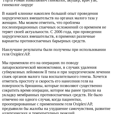
Горта Роман Николаевич
гинеколог, акушер, врач узи,
гинеколог-хирург
В нашей клинике накоплен большой опыт проведения
хирургических вмешательств на органах малого таза у
женщин. Мы можем отметить, что проблема
послеоперационных спаечных осложнений со временем не
теряет своей актуальности. С 2006 года, при проведении
хирургических вмешательств, я применял различные
варианты противоспаечных барьерных средств.
Наилучшие результаты были получены при использовании
геля Oxiplex\AP.
Мы применяли его на операциях по поводу
лапароскопической миомэктомии, в случаях удаления
субмукозных лейомиом II типа и при хирургическом лечении
спаек органов малого таза воспалительного генеза. Хочется
отметить простоту и скорость его нанесения геля на
поверхность брюшины, которые позволяют существенно
сократить время операции, которое мы ранее тратили на
укладку мембранных противоспаечных средств. Не было
отмечено ни одного случая, когда пациентки,
прооперированные с применением геля Oxiplex\AP,
предъявили бы жалобы на ухудшение самочувствия, развитие
аллергических и температурных реакций.