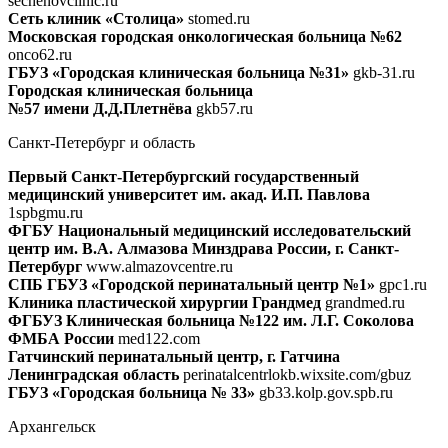
sechenovclinic.ru
Сеть клиник «Столица»
stomed.ru
Московская городская онкологическая больница №62
onco62.ru
ГБУЗ «Городская клиническая больница №31»
gkb-31.ru
Городская клиническая больница
№57 имени Д.Д.Плетнёва
gkb57.ru
Санкт-Петербург и область
Первый Санкт-Петербургский государственный
медицинский университет им. акад. И.П. Павлова
1spbgmu.ru
ФГБУ Национальный медицинский исследовательский
центр им. В.А. Алмазова Минздрава России, г. Санкт-
Петербург
www.almazovcentre.ru
СПБ ГБУЗ «Городской перинатальный центр №1»
gpc1.ru
Клиника пластической хирургии Грандмед
grandmed.ru
ФГБУЗ Клиническая больница №122 им. Л.Г. Соколова
ФМБА России
med122.com
Гатчинский перинатальный центр, г. Гатчина
Ленинградская область
perinatalcentrlokb.wixsite.com/gbuz
ГБУЗ «Городская больница № 33»
gb33.kolp.gov.spb.ru
Архангельск