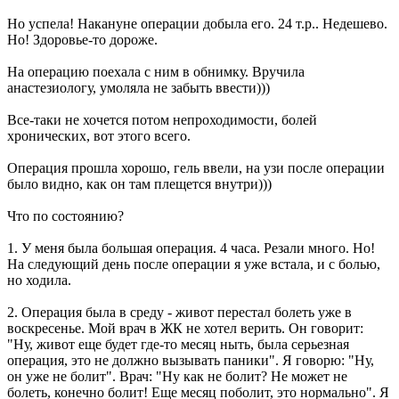
Но успела! Накануне операции добыла его. 24 т.р.. Недешево.
Но! Здоровье-то дороже.
На операцию поехала с ним в обнимку. Вручила
анастезиологу, умоляла не забыть ввести)))
Все-таки не хочется потом непроходимости, болей
хронических, вот этого всего.
Операция прошла хорошо, гель ввели, на узи после операции
было видно, как он там плещется внутри)))
Что по состоянию?
1. У меня была большая операция. 4 часа. Резали много. Но!
На следующий день после операции я уже встала, и с болью,
но ходила.
2. Операция была в среду - живот перестал болеть уже в
воскресенье. Мой врач в ЖК не хотел верить. Он говорит:
"Ну, живот еще будет где-то месяц ныть, была серьезная
операция, это не должно вызывать паники". Я говорю: "Ну,
он уже не болит". Врач: "Ну как не болит? Не может не
болеть, конечно болит! Еще месяц поболит, это нормально". Я