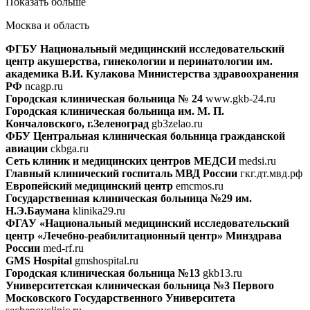
Показать больше
Москва и область
ФГБУ Национальный медицинский исследовательский
центр акушерства, гинекологии и перинатологии им.
академика В.И. Кулакова Министерства здравоохранения
РФ
ncagp.ru
Городская клиническая больница № 24
www.gkb-24.ru
Городская клиническая больница им. М. П.
Кончаловского, г.Зеленоград
gb3zelao.ru
ФБУ Центральная клиническая больница гражданской
авиации
ckbga.ru
Сеть клиник и медицинских центров МЕДСИ
medsi.ru
Главный клинический госпиталь МВД России
гкг.дт.мвд.рф
Европейский медицинский центр
emcmos.ru
Государственная клиническая больница №29 им.
Н.Э.Баумана
klinika29.ru
ФГАУ «Национальный медицинский исследовательский
центр «Лечебно-реабилитационный центр» Минздрава
России
med-rf.ru
GMS Hospital
gmshospital.ru
Городская клиническая больница №13
gkb13.ru
Университетская клиническая больница №3 Первого
Московского Государственного Университета