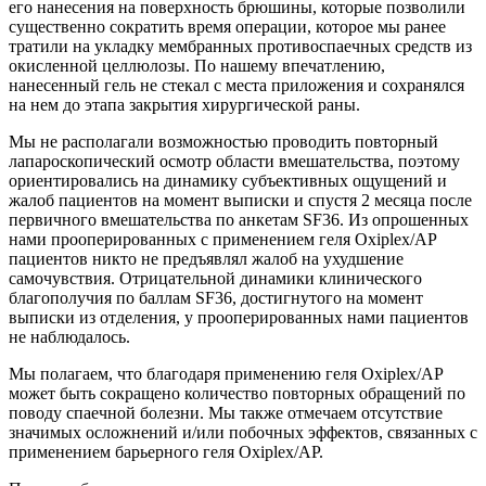
его нанесения на поверхность брюшины, которые позволили
существенно сократить время операции, которое мы ранее
тратили на укладку мембранных противоспаечных средств из
окисленной целлюлозы. По нашему впечатлению,
нанесенный гель не стекал с места приложения и сохранялся
на нем до этапа закрытия хирургической раны.
Мы не располагали возможностью проводить повторный
лапароскопический осмотр области вмешательства, поэтому
ориентировались на динамику субъективных ощущений и
жалоб пациентов на момент выписки и спустя 2 месяца после
первичного вмешательства по анкетам SF36. Из опрошенных
нами прооперированных с применением геля Oxiplex/AP
пациентов никто не предъявлял жалоб на ухудшение
самочувствия. Отрицательной динамики клинического
благополучия по баллам SF36, достигнутого на момент
выписки из отделения, у прооперированных нами пациентов
не наблюдалось.
Мы полагаем, что благодаря применению геля Oxiplex/AP
может быть сокращено количество повторных обращений по
поводу спаечной болезни. Мы также отмечаем отсутствие
значимых осложнений и/или побочных эффектов, связанных с
применением барьерного геля Oxiplex/AP.