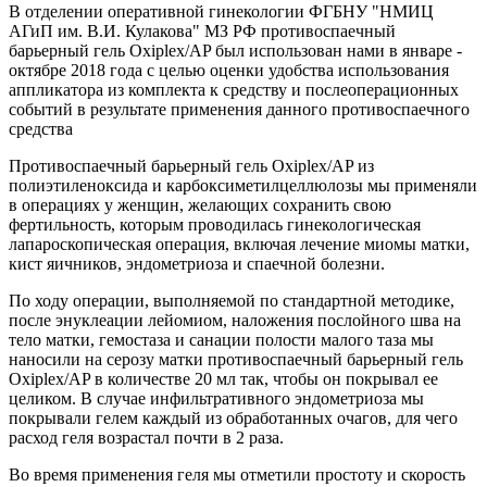
В отделении оперативной гинекологии ФГБНУ "НМИЦ
АГиП им. В.И. Кулакова" МЗ РФ противоспаечный
барьерный гель Oxiplex/AP был использован нами в январе -
октябре 2018 года с целью оценки удобства использования
аппликатора из комплекта к средству и послеоперационных
событий в результате применения данного противоспаечного
средства
Противоспаечный барьерный гель Oxiplex/AP из
полиэтиленоксида и карбоксиметилцеллюлозы мы применяли
в операциях у женщин, желающих сохранить свою
фертильность, которым проводилась гинекологическая
лапароскопическая операция, включая лечение миомы матки,
кист яичников, эндометриоза и спаечной болезни.
По ходу операции, выполняемой по стандартной методике,
после энуклеации лейомиом, наложения послойного шва на
тело матки, гемостаза и санации полости малого таза мы
наносили на серозу матки противоспаечный барьерный гель
Oxiplex/AP в количестве 20 мл так, чтобы он покрывал ее
целиком. В случае инфильтративного эндометриоза мы
покрывали гелем каждый из обработанных очагов, для чего
расход геля возрастал почти в 2 раза.
Во время применения геля мы отметили простоту и скорость