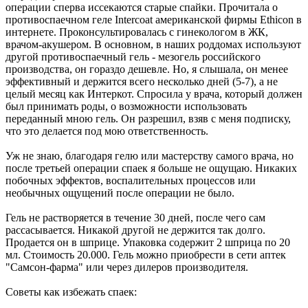
операции сперва иссекаются старые спайки. Прочитала о
противоспаечном геле Intercoat американской фирмы Ethicon в
интернете. Проконсультировалась с гинекологом в ЖК,
врачом-акушером. В основном, в наших роддомах используют
другой противоспаечный гель - мезогель российского
производства, он гораздо дешевле. Но, я слышала, он менее
эффективный и держится всего несколько дней (5-7), а не
целый месяц как Интеркот. Спросила у врача, который должен
был принимать роды, о возможности использовать
переданный мною гель. Он разрешил, взяв с меня подписку,
что это делается под мою ответственность.
Уж не знаю, благодаря гелю или мастерству самого врача, но
после третьей операции спаек я больше не ощущаю. Никаких
побочных эффектов, воспалительных процессов или
необычных ощущений после операции не было.
Гель не растворяется в течение 30 дней, после чего сам
рассасывается. Никакой другой не держится так долго.
Продается он в шприце. Упаковка содержит 2 шприца по 20
мл. Стоимость 20.000. Гель можно приобрести в сети аптек
"Самсон-фарма" или через дилеров производителя.
Советы как избежать спаек: