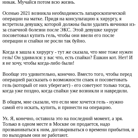
никак. Мучайся потом всю жизнь.
Осенью 2021 возникла необходимость лапароскопической
операции на матке. Придя на консультацию к хирургу, я
встретила девушку, которой должны были удалять яичники из-
за спаечной болезни после ЭКС. Этой девушке хирург
посоветовал купить гель, чтобы они ввели его после
операции и спайки не росли так буйно.
Когда я зашла к хирургу - тут же сказала, что мне тоже нужен
гель! Он удивился: у вас что, есть спайки? Ёшкин кот. Нет! И
я не хочу, чтобы когда-либо были!
Вообще это удивительно, конечно. Вместо того, чтобы перед
операцией рассказать о возможности спаек и посоветовать
гель (который от них уберегает) - его советуют только тогда,
когда уже поздно, когда спайки уже возникли и навредили.
В общем, мне сказали, что если мне хочется гель - нужно
самой его искать, купить, и принести на операцию.
Ух. Я, конечно, оставила это на последний момент, а зря.
Только в одном месте в Москве он продается, надо
прозваниваться к ним, договариваться о времени прибытия, и
по выходным они не работают.