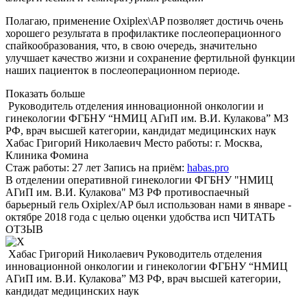
Полагаю, применение Oxiplex\AP позволяет достичь очень
хорошего результата в профилактике послеоперационного
спайкообразования, что, в свою очередь, значительно
улучшает качество жизни и сохранение фертильной функции
наших пациенток в послеоперационном периоде.
Показать больше
Руководитель отделения инновационной онкологии и
гинекологии ФГБНУ “НМИЦ АГиП им. В.И. Кулакова” МЗ
РФ, врач высшей категории, кандидат медицинских наук
Хабас
Григорий Николаевич
Место работы:
г. Москва,
Клиника Фомина
Стаж работы:
27 лет
Запись на приём:
habas.pro
В отделении оперативной гинекологии ФГБНУ "НМИЦ
АГиП им. В.И. Кулакова" МЗ РФ противоспаечный
барьерный гель Oxiplex/AP был использован нами в январе -
октябре 2018 года с целью оценки удобства исп
ЧИТАТЬ
ОТЗЫВ
Хабас Григорий Николаевич
Руководитель отделения
инновационной онкологии и гинекологии ФГБНУ “НМИЦ
АГиП им. В.И. Кулакова” МЗ РФ, врач высшей категории,
кандидат медицинских наук