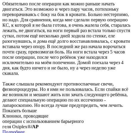
Обязательно после операции как можно раньше начать
двигаться. Это возможно и через пару часов, потихоньку
переворачиваясь с боку на бок в кровати. Больно нестерпимо,
но надо. Для сравнения, когда мне сделали первую операцию
КС, к которой я не была готова, я очень жалела себя, старалась
лежать, не двигаться, на ноги первый раз встала только спустя
сутки, потом ещё несколько дней ходила по стенке, еле
разогнувшись, и дома ещё долго восстанавливалась, с кровати
вставала через опору. В последний же раз начала ворочаться
почти сразу, превозмогая боль. На ноги встала через 5 часов
после операции, после чего ребёнок уже находился
исключительно на моём попечении. Домой поехала через 4
дня, как будто ничего и не было, ну а через неделю уже
скакала.
Также слышала рекомендуют противоспаечные свечи,
физиопроцедуры. Но я ими не пользовалась. Если спайки всё
же возникли и мешают жить или зачать следующего ребёнка,
делают специальную операцию по их иссечению -
лапароскопию. Но всегда лучше предупредить, чем лечить.
Показать больше
Клиники, проводящие
операции с использованием барьерного
геля Oxiplex®
/AP
Подробнее